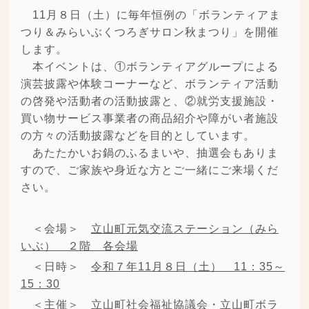
11月８日（土）に毎年恒例の「ボランティアま
つり＆みらいぶくつろぎサロン秋まつり」を開催
します。
本イベントは、①ボランティアグループによる
演芸披露や体験コーナーなど、ボランティア活動
の啓発や活動者の活動披露と、②就労支援施設・
買い物サービス事業者の商品紹介や障がい者施設
の方々の活動披露などを目的としています。
あたたかいお鍋のふるまいや、抽選会もありま
すので、ご家族や身近な方とご一緒にご来場くだ
さい。
＜会場＞
立山町元気交流ステーション（みら
いぶ） ２階 各会場
＜日時＞
令和７年11月８日（土） 11：35～
15：30
＜主催＞ 立山町社会福祉協議会・立山町ボラ